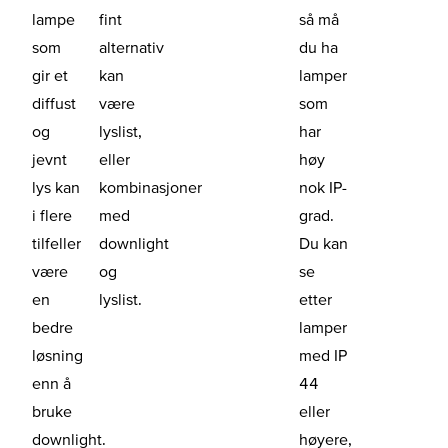
lampe
fint
så må
som
alternativ
du ha
gir et
kan
lamper
diffust
være
som
og
lyslist,
har
jevnt
eller
høy
lys kan
kombinasjoner
nok IP-
i flere
med
grad.
tilfeller
downlight
Du kan
være
og
se
en
lyslist.
etter
bedre
lamper
løsning
med IP
enn å
44
bruke
eller
downlight.
høyere,