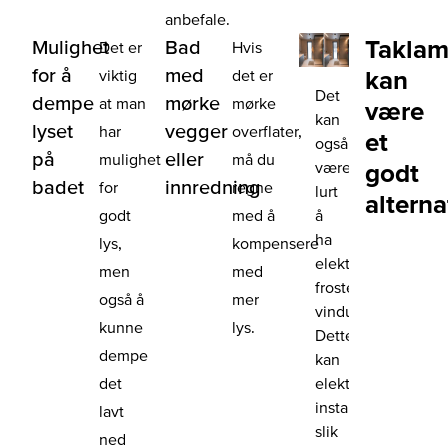
anbefale.
Taklam
Mulighet
Bad
Det er
Hvis
for å
med
kan
viktig
det er
Det
dempe
mørke
at man
mørke
være
kan
lyset
vegger
har
overflater,
et
også
på
eller
mulighet
må du
være
godt
badet
innredning
for
regne
lurt
alterna
å
godt
med å
ha
lys,
kompensere
elektrisk
men
med
frostet
også å
mer
vindu.
kunne
lys.
Dette
dempe
kan
elektriker
det
installere
lavt
slik
ned