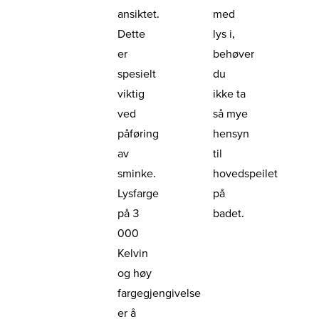
ansiktet.
med
Dette
lys i,
er
behøver
spesielt
du
viktig
ikke ta
ved
så mye
påføring
hensyn
av
til
sminke.
hovedspeilet
Lysfarge
på
på 3
badet.
000
Kelvin
og høy
fargegjengivelse
er å