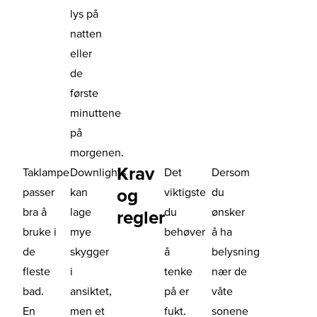
lys på
natten
eller
de
første
minuttene
på
morgenen.
Krav
Taklampe
Downlights
Det
Dersom
og
passer
kan
viktigste
du
bra å
lage
du
ønsker
regler
bruke i
mye
behøver
å ha
de
skygger
å
belysning
fleste
i
tenke
nær de
bad.
ansiktet,
på er
våte
En
men et
fukt.
sonene