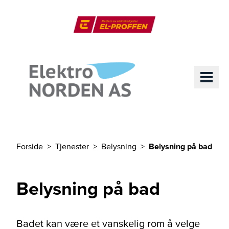
Til hovedinnhold
El-Proffen
ME
Forside
Tjenester
Belysning
Belysning på bad
Du er her
Belysning på bad
Badet kan være et vanskelig rom å velge