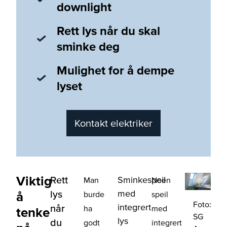
downlight
Rett lys når du skal
sminke deg
Mulighet for å dempe
lyset
Kontakt elektriker
Viktig
Rett
Sminkespeil
Man
Noen
med
lys
å
burde
speil
Foto:
integrert
når
ha
med
tenke
SG
lys
du
godt
integrert