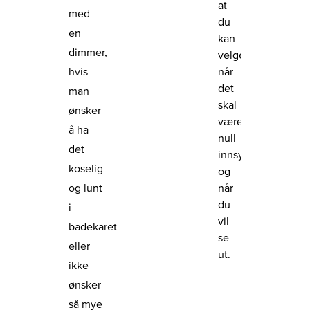
at
med
du
en
kan
dimmer,
velge
når
hvis
det
man
skal
ønsker
være
å ha
null
det
innsyn
koselig
og
når
og lunt
du
i
vil
badekaret
se
eller
ut.
ikke
ønsker
så mye