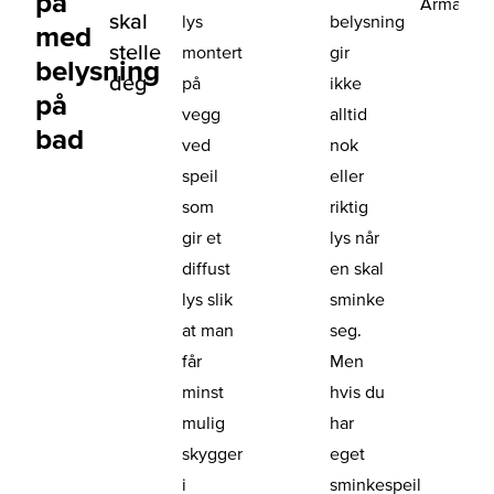
på
Armature
skal
lys
belysning
med
stelle
montert
gir
belysning
deg
på
ikke
på
vegg
alltid
bad
ved
nok
speil
eller
som
riktig
gir et
lys når
diffust
en skal
lys slik
sminke
at man
seg.
får
Men
minst
hvis du
mulig
har
skygger
eget
i
sminkespeil