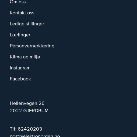
Om oss
Kontakt oss
Ledige stillinger
Lærlinger
Personvernerklæring
Klima og miljø
Instagram
Facebook
Hellenvegen 26
2022
GJERDRUM
Tlf:
62420203
on.nedronortkele@tsop