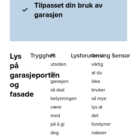
Tilpasset din bruk av
garasjen
Lys
Trygghet
Lysforurensing
Sensor
På
Det er
på
utsiden
viktig
av
at du
garasjeporten
garasjen
ikke
og
så skal
bruker
fasade
belysningen
så mye
være
lys at
med
det
på å gi
forstyrrer
deg
naboer