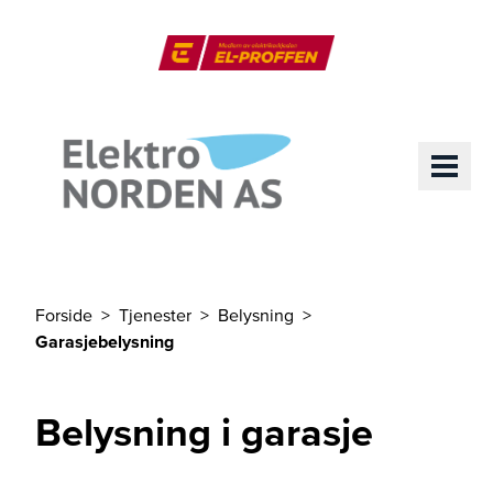
Til hovedinnhold
El-Proffen
ME
Forside
Tjenester
Belysning
Du er her
Garasjebelysning
Belysning i garasje