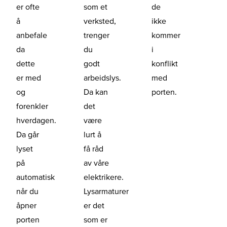
er ofte
som et
de
å
verksted,
ikke
anbefale
trenger
kommer
da
du
i
dette
godt
konflikt
er med
arbeidslys.
med
og
Da kan
porten.
forenkler
det
hverdagen.
være
Da går
lurt å
lyset
få råd
på
av våre
automatisk
elektrikere.
når du
Lysarmaturer
åpner
er det
porten
som er