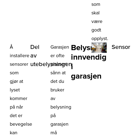
som
skal
være
godt
opplyst.
Belysning
Del
Sensor
Å
Garasjen
av
innvendig
installere
er ofte
utebelysningen
sensorer
plassert
i
som
sånn at
garasjen
gjør at
det du
lyset
bruker
kommer
av
på når
belysning
det er
på
bevegelse
garasjen
kan
må