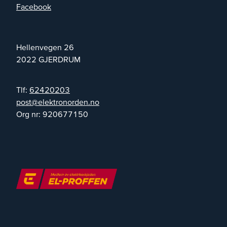
Facebook
Hellenvegen 26
2022
GJERDRUM
Tlf:
62420203
on.nedronortkele@tsop
Org nr:
920677150