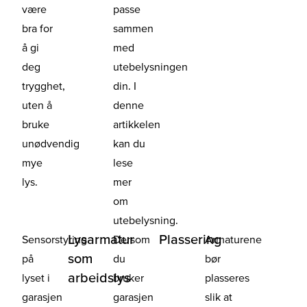
være
passe
bra for
sammen
å gi
med
deg
utebelysningen
trygghet,
din.
I
uten å
denne
bruke
artikkelen
unødvendig
kan du
mye
lese
lys.
mer
om
utebelysning
.
Lysarmatur
Plassering
Sensorstyring
Dersom
Armaturene
som
på
du
bør
arbeidslys
lyset i
bruker
plasseres
garasjen
garasjen
slik at