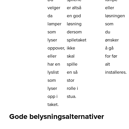
velger
er altså
eller
da
en god
løsningen
lamper
løsning
som
som
dersom
du
lyser
spiletaket
ønsker
oppover,
ikke
å gå
eller
skal
for før
har en
spille
alt
lyslist
en så
installeres.
som
stor
lyser
rolle i
opp i
stua.
taket.
Gode belysningsalternativer