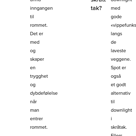
tak?
inngangen
med
til
gode
rommet.
«vippefunks
Det er
langs
med
de
og
laveste
skaper
veggene.
en
Spot er
trygghet
også
og
et godt
dybdefølelse
alternativ
når
til
man
downlight
entrer
i
rommet.
skråtak.
Ellers