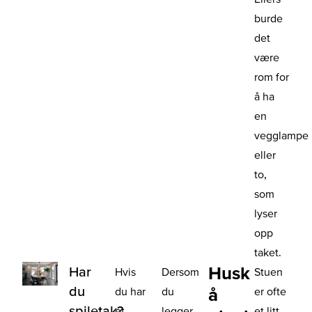
burde
det
være
rom for
å ha
en
vegglampe
eller
to,
som
lyser
opp
taket.
Husk
Har
Hvis
Dersom
Stuen
du
å
du har
du
er ofte
spiletak?
et
legger
et litt