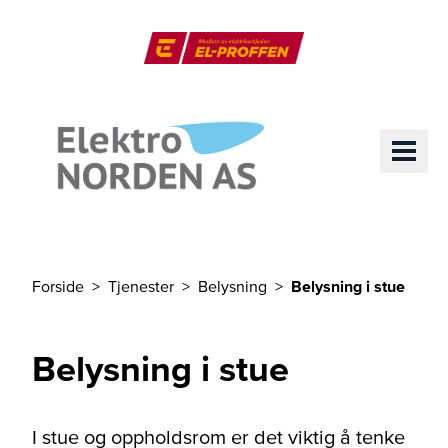
Til hovedinnhold
El-Proffen
ME
Forside
Tjenester
Belysning
Belysning i stue
Du er her
Belysning i stue
I stue og oppholdsrom er det viktig å tenke