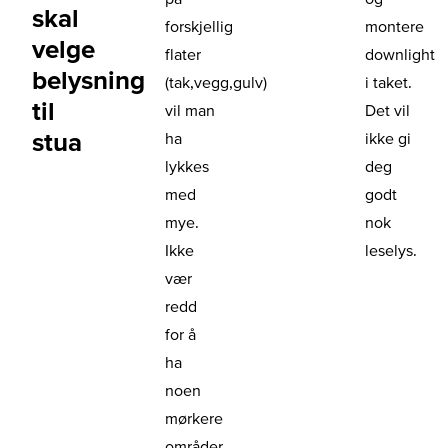
skal
forskjellig
montere
velge
flater
downlight
belysning
(tak,vegg,gulv)
i taket.
til
vil man
Det vil
stua
ha
ikke gi
lykkes
deg
med
godt
mye.
nok
Ikke
leselys.
vær
redd
for å
ha
noen
mørkere
områder,