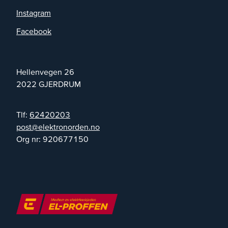
Instagram
Facebook
Hellenvegen 26
2022
GJERDRUM
Tlf:
62420203
on.nedronortkele@tsop
Org nr:
920677150