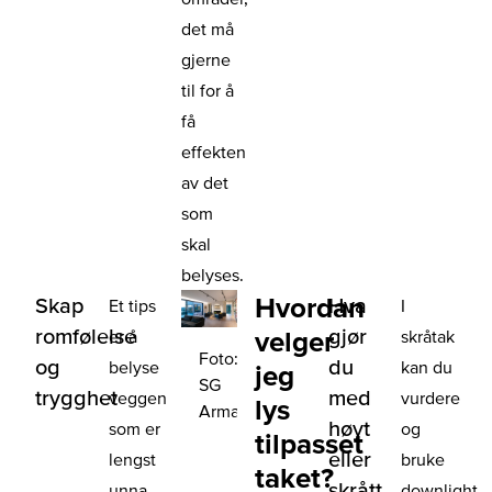
det må
gjerne
til for å
få
effekten
av det
som
skal
belyses.
Hvordan
Skap
Hva
Et tips
I
romfølelse
gjør
velger
er å
skråtak
Foto:
og
du
belyse
kan du
jeg
SG
trygghet
med
veggen
vurdere
lys
Armaturen
høyt
som er
og
tilpasset
eller
lengst
bruke
taket?
skrått
unna
downlight