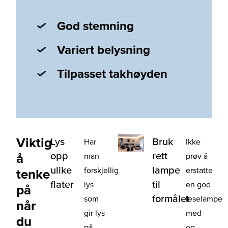
God stemning
Variert belysning
Tilpasset takhøyden
Viktig
Lys
Bruk
Har
Ikke
opp
rett
å
man
prøv å
ulike
lampe
forskjellig
erstatte
tenke
flater
til
lys
en god
på
formålet
som
leselampe
når
gir lys
med
du
på
og