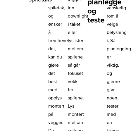
planlegge
spiletak,
inn
vanskelig
og
og
downlight
rom å
teste
ønsker
i taket
velge
å
eller
belysning
fremheve
lyslister
i. Så
det,
mellom
planleggin
kan du
spilene
er
gjøre
så går
viktig,
det
fokuset
og
best
vekk
gjerne
med
fra
gjør
opplys
spilene.
noen
montert
Lys
tester
på
montert
med
vegger.
mellom
en
Du
spilene
lampe