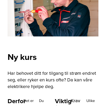
Ny kurs
Har behovet ditt for tilgang til strøm endret
seg, eller ryker en kurs ofte? Da kan våre
elektrikere hjelpe deg.
Derfor
Viktig
Krav
Det er
Du
Ulike