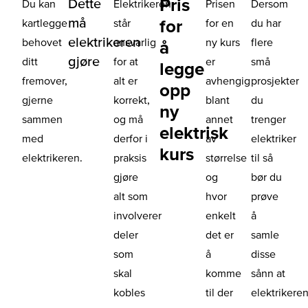
Pris
Dette
Du kan
Elektrikeren
Prisen
Dersom
må
for
kartlegge
står
for en
du har
elektrikeren
behovet
ansvarlig
ny kurs
flere
å
gjøre
ditt
for at
er
små
legge
fremover,
alt er
avhengig
prosjekter
opp
gjerne
korrekt,
blant
du
ny
sammen
og må
annet
trenger
elektrisk
med
derfor i
av
elektriker
kurs
elektrikeren.
praksis
størrelse
til så
gjøre
og
bør du
alt som
hvor
prøve
involverer
enkelt
å
deler
det er
samle
som
å
disse
skal
komme
sånn at
kobles
til der
elektrikere