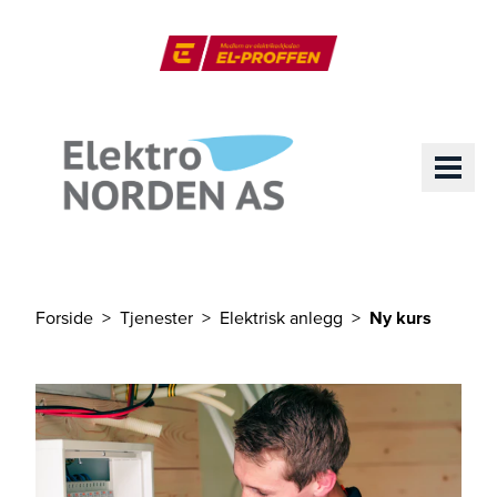
Til hovedinnhold
El-Proffen
ME
Forside
Tjenester
Elektrisk anlegg
Ny kurs
Du er her