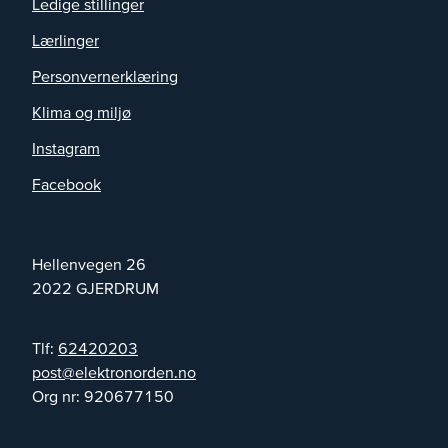
Ledige stillinger
Lærlinger
Personvernerklæring
Klima og miljø
Instagram
Facebook
Hellenvegen 26
2022
GJERDRUM
Tlf:
62420203
on.nedronortkele@tsop
Org nr:
920677150