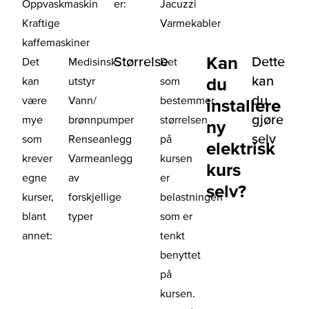
Oppvaskmaskin
er:
Jacuzzi
Kraftige
Varmekabler
kaffemaskiner
Kan
Størrelse
Dette
Det
Medisinsk
Det
kan
du
kan
utstyr
som
du
være
Vann/
bestemmer
installere
gjøre
mye
brønnpumper
størrelsen
ny
selv
som
Renseanlegg
på
elektrisk
krever
Varmeanlegg
kursen
kurs
egne
av
er
selv?
kurser,
forskjellige
belastningen
blant
typer
som er
annet:
tenkt
benyttet
på
kursen.