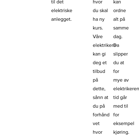
til det
hvor
kan
elektriske
du skal
ordne
anlegget.
ha ny
alt på
kurs.
samme
Våre
dag.
elektrikere
Da
kan gi
slipper
deg et
du at
tilbud
for
på
mye av
dette,
elektrikere
sånn at
tid går
du på
med til
forhånd
for
vet
eksempel
hvor
kjøring.