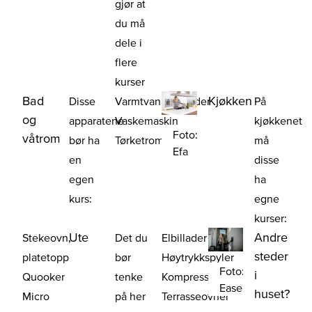
gjør at
du må
dele i
flere
kurser
Bad
Kjøkken
Disse
Varmtvannsbereder
På
og
apparatene
Vaskemaskin
kjøkkenet
Foto:
våtrom
bør ha
Tørketrommel
må
Efa
en
disse
egen
ha
kurs:
egne
kurser:
Ute
Andre
Stekeovn,
Det du
Elbillader
steder
platetopp
bør
Høytrykkspyler
Foto:
i
Quooker
tenke
Kompressor
Easee
huset?
Micro
på her
Terrasseovner