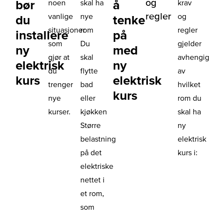
og
bør
å
noen
skal ha
krav
regler
vanlige
nye
og
du
tenke
situasjoner
rom
regler
installere
på
som
Du
gjelder
ny
med
gjør at
skal
avhengig
elektrisk
ny
du
flytte
av
kurs
elektrisk
trenger
bad
hvilket
kurs
nye
eller
rom du
kurser.
kjøkken
skal ha
Større
ny
belastning
elektrisk
på det
kurs i:
elektriske
nettet i
et rom,
som