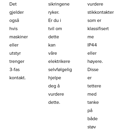
Det
sikringene
vurdere
gjelder
ryker.
stikkontakter
også
Er du i
som er
hvis
tvil om
klassifisert
maskiner
dette
me
eller
kan
IP44
utstyr
våre
eller
trenger
elektrikere
høyere.
3-fas
selvfølgelig
Disse
kontakt.
hjelpe
er
deg å
tettere
vurdere
med
dette.
tanke
på
både
støv