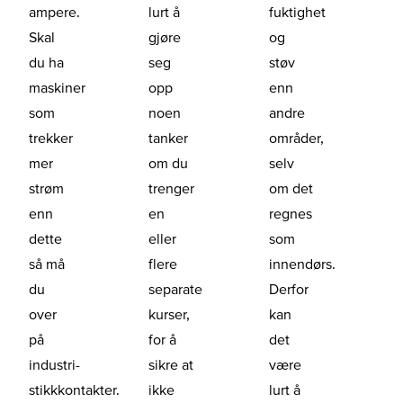
ampere.
lurt å
fuktighet
Skal
gjøre
og
du ha
seg
støv
maskiner
opp
enn
som
noen
andre
trekker
tanker
områder,
mer
om du
selv
strøm
trenger
om det
enn
en
regnes
dette
eller
som
så må
flere
innendørs.
du
separate
Derfor
over
kurser,
kan
på
for å
det
industri-
sikre at
være
stikkkontakter.
ikke
lurt å