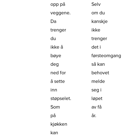
opp på
Selv
veggene.
om du
Da
kanskje
trenger
ikke
du
trenger
ikke å
det i
bøye
førsteomgang
deg
så kan
ned for
behovet
å sette
melde
inn
seg i
støpselet.
løpet
Som
av få
på
år.
kjøkken
kan