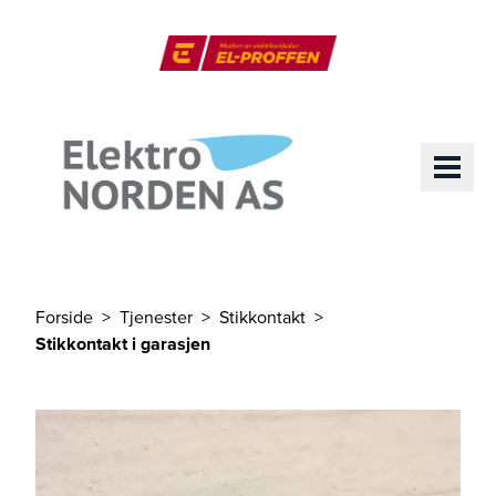
Til hovedinnhold
El-Proffen
ME
Forside
Tjenester
Stikkontakt
Du er her
Stikkontakt i garasjen