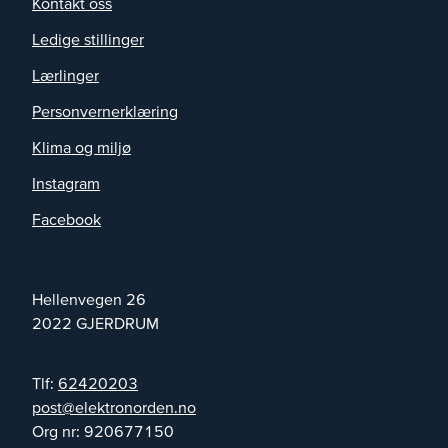
Kontakt oss
Ledige stillinger
Lærlinger
Personvernerklæring
Klima og miljø
Instagram
Facebook
Hellenvegen 26
2022
GJERDRUM
Tlf:
62420203
on.nedronortkele@tsop
Org nr:
920677150