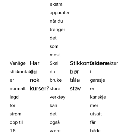
ekstra
apparater
når du
trenger
det
som
mest.
Har
Stikkontaktene
Vanlige
Skal
Stikkontakter
du
bør
stikkontakter
du
i
nok
tåle
er
bruke
garasje
kurser?
støv
normalt
store
er
lagd
verktøy
kanskje
for
kan
mer
strøm
det
utsatt
opp til
også
får
16
være
både