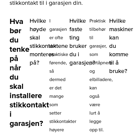
stikkontakt til i garasjen din.
Hva
Hvilke
Hvilke
Hvilke
I
Praktisk
høyde
faste
maskiner
bør
garasjen
tilbehør
skal
ting
kan
er ofte
til
du
stikkontaktene
bruker
du
det
garasjer,
tenke
monteres
du i
komme
praktiske
som
på
på?
garasjen?
til å
førende,
portåpnere
når
bruke?
så
og
du
dermed
elbilladere,
skal
er det
kan
installere
mange
også
stikkontakt
som
være
i
setter
lurt å
stikkontakter
legge
garasjen?
høyere
opp til.