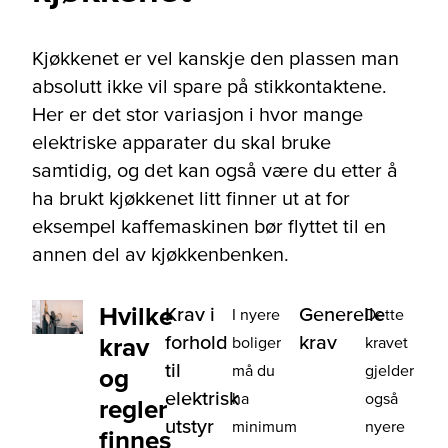
Kjøkkenet er vel kanskje den plassen man
absolutt ikke vil spare på stikkontaktene.
Her er det stor variasjon i hvor mange
elektriske apparater du skal bruke
samtidig, og det kan også være du etter å
ha brukt kjøkkenet litt finner ut at for
eksempel kaffemaskinen bør flyttet til en
annen del av kjøkkenbenken.
Hvilke
Krav i
Generelle
I nyere
Dette
forhold
krav
krav
boliger
kravet
til
må du
gjelder
og
elektrisk
ha
også
regler
utstyr
minimum
nyere
finnes