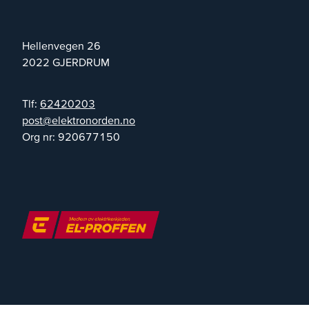
Hellenvegen 26
2022
GJERDRUM
Tlf:
62420203
on.nedronortkele@tsop
Org nr:
920677150