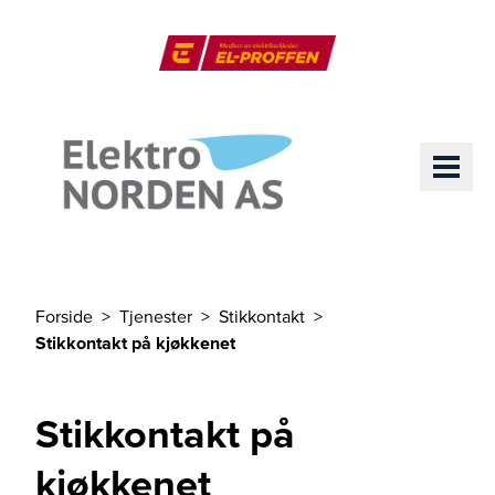
Til hovedinnhold
El-Proffen
ME
Forside
Tjenester
Stikkontakt
Du er her
Stikkontakt på kjøkkenet
Stikkontakt på
kjøkkenet