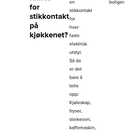
en
boliger:
for
stikkontakt
stikkontakt
for
på
hver
kjøkkenet?
faste
elektrisk
utstyr.
Så da
er det
bare å
telle
opp;
Kjøleskap,
fryser,
steikeovn,
kaffemaskin,