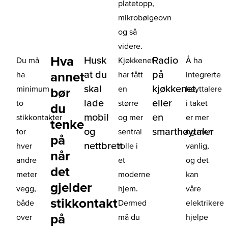
platetopp,
mikrobølgeovn
og så
videre.
Hva
Husk
Radio
Du må
Kjøkkenet
Å ha
at du
på
annet
ha
har fått
integrerte
skal
kjøkkenet,
minimum
en
høyttalere
bør
lade
eller
to
større
i taket
du
mobil
en
stikkontakter
og mer
er mer
tenke
og
smarthøytaler
for
sentral
og mer
på
nettbrett
hver
rolle i
vanlig,
når
andre
et
og det
det
meter
moderne
kan
gjelder
vegg,
hjem.
våre
stikkontakt
både
Dermed
elektrikere
på
over
må du
hjelpe