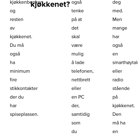
kjøkkenbenken
også
deg
kjøkkenet?
og
tenke
med.
resten
på at
Men
av
det
mange
kjøkkenet.
skal
har
Du må
være
også
også
mulig
en
ha
å lade
smarthøytal
minimum
telefonen,
eller
fire
nettbrett
radio
stikkontakter
eller
stående
der du
en PC
på
har
der,
kjøkkenet.
spiseplassen.
samtidig
Den
som
må ha
du
en