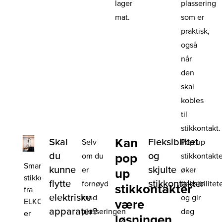
lager
plassering
mat.
som er
praktisk,
også
når
den
skal
kobles
til
stikkontakt.
Kan
Skal
Fleksibilitet
Selv
Pop up
du
og
pop
om du
stikkontakt
Smart
kunne
skjulte
er
øker
up
stikkontakt
flytte
stikkontakter
fornøyd
fleksibilitet
stikkontakter
fra
elektriske
med
og gir
ELKO
være
apparater?
plasseringen
deg
er
løsningen