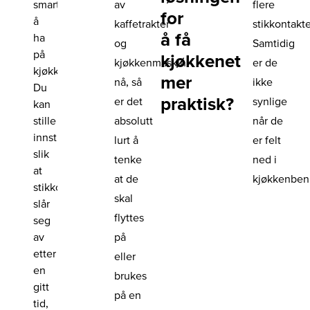
smart
av
flere
for
å
kaffetrakter
stikkontakte
å få
ha
og
Samtidig
på
kjøkkenet
kjøkkenmaskin
er de
kjøkkenet.
mer
nå, så
ikke
Du
praktisk?
er det
synlige
kan
stille
absolutt
når de
innstillingene
lurt å
er felt
slik
tenke
ned i
at
at de
kjøkkenben
stikkontakten
skal
slår
flyttes
seg
av
på
etter
eller
en
brukes
gitt
på en
tid,