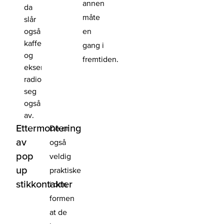
annen
da
måte
slår
også
en
kaffetrakter
gang i
og
fremtiden.
eksempelvis
radioen
seg
også
av.
Ettermontering
De er
av
også
pop
veldig
up
praktiske
stikkontakter
i den
formen
at de