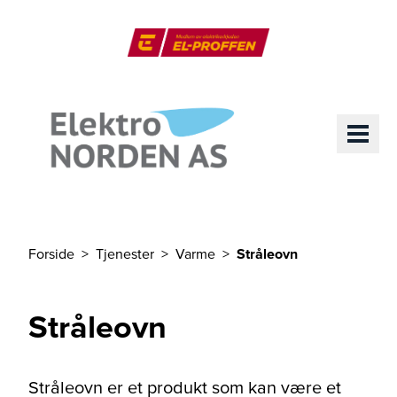
Til hovedinnhold
El-Proffen
ME
Forside
Tjenester
Varme
Stråleovn
Du er her
Stråleovn
Stråleovn er et produkt som kan være et