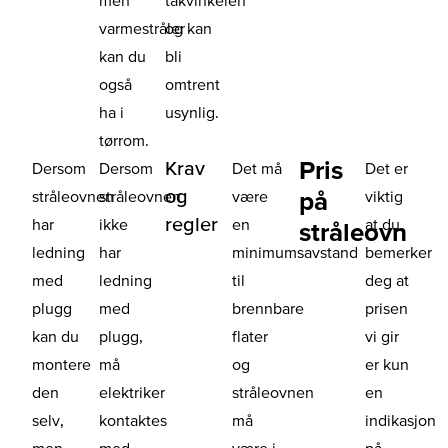
varmestråler
og kan
kan du
bli
også
omtrent
ha i
usynlig.
tørrom.
Pris
Krav
Dersom
Dersom
Det må
Det er
og
på
stråleovnen
stråleovnen
være
viktig
regler
har
ikke
en
at du
stråleovn
ledning
har
minimumsavstand
bemerker
med
ledning
til
deg at
plugg
med
brennbare
prisen
kan du
plugg,
flater
vi gir
montere
må
og
er kun
den
elektriker
stråleovnen
en
selv,
kontaktes
må
indikasjon
men
med
være i
på