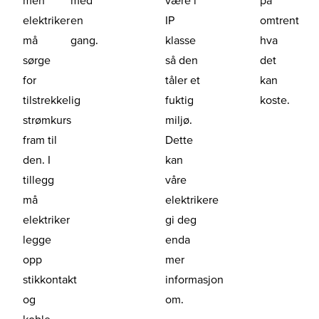
elektriker
en
IP
omtrent
må
gang.
klasse
hva
sørge
så den
det
for
tåler et
kan
tilstrekkelig
fuktig
koste.
strømkurs
miljø.
fram til
Dette
den. I
kan
tillegg
våre
må
elektrikere
elektriker
gi deg
legge
enda
opp
mer
stikkontakt
informasjon
og
om.
koble