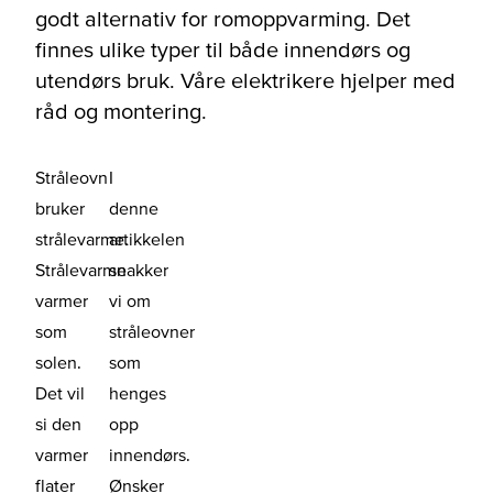
godt alternativ for romoppvarming. Det
finnes ulike typer til både innendørs og
utendørs bruk. Våre elektrikere hjelper med
råd og montering.
Stråleovn
I
bruker
denne
strålevarme.
artikkelen
Strålevarme
snakker
varmer
vi om
som
stråleovner
solen.
som
Det vil
henges
si den
opp
varmer
innendørs.
flater
Ønsker