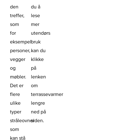
den
du å
treffer,
lese
som
mer
for
utendørs
eksempel
bruk
personer,
kan du
vegger
klikke
og
på
møbler.
lenken
Det er
om
flere
terrassevarmer
ulike
lengre
typer
ned på
stråleovner
siden.
som
kan stå