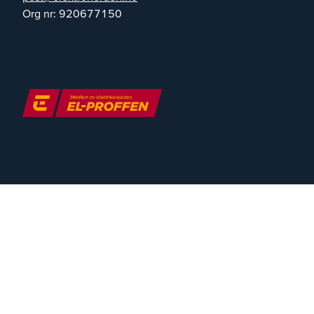
Org nr:
920677150