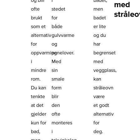
med
ofte
stedet
men
stråle
brukt
for
badet
som et
både
er lite
alternativ
gulvvarme
og du
for
og
har
oppvarming
panelover.
begrenset
i
Med
med
mindre
sin
veggplass,
rom.
smale
kan
Du kan
form
stråleovn
tenkte
blir
være
at det
den
et godt
gjelder
ofte
alternativ
kun for
monteres
for
bad,
i
deg.
men
takvinkelen