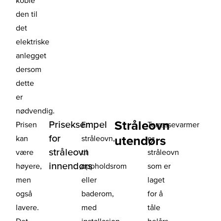
den til
det
elektriske
anlegget
dersom
dette
er
nødvendig.
Stråleovn
Priseksempel
Prisen
En
Terrassevarmer
for
utendørs
kan
stråleovn,
er
stråleovn
være
til
stråleovn
innendørs
høyere,
oppholdsrom
som er
men
eller
laget
også
baderom,
for å
lavere.
med
tåle
Det
installasjon
helårs