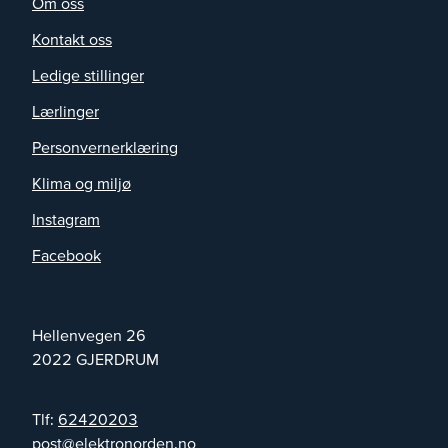
Om oss
Kontakt oss
Ledige stillinger
Lærlinger
Personvernerklæring
Klima og miljø
Instagram
Facebook
Hellenvegen 26
2022
GJERDRUM
Tlf:
62420203
on.nedronortkele@tsop