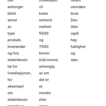
avhenger
vil
utendørs
blant
koste
bruk.
annet
omtrent
Den
av
mellom
tåler
type
5500
også
produkt,
og
høy
leverandør
7500
fuktighet
og hva
kroner
og
elektrikeren
(inkl.moms)
støv.
tar for
avhengig
installasjonen,
av om
for
det er
eksempel
et
om
mindre
elektrikeren
eller
installerer
større