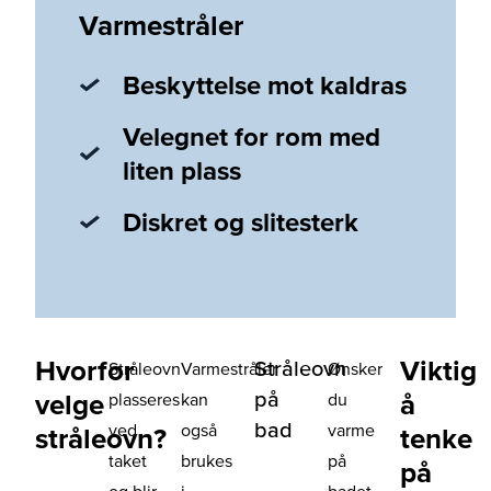
Varmestråler
Beskyttelse mot kaldras
Velegnet for rom med
liten plass
Diskret og slitesterk
Hvorfor
Viktig
Stråleovn
Stråleovn
Varmestråler
Ønsker
på
velge
å
plasseres
kan
du
bad
ved
også
varme
stråleovn?
tenke
taket
brukes
på
på
og blir
i
badet,