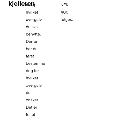
kjelleren
til og
NEK
hvilket
400
overgulv
følges.
du skal
benytte.
Derfor
bør du
først
bestemme
deg for
hvilket
overgulv
du
ønsker.
Det er
for at