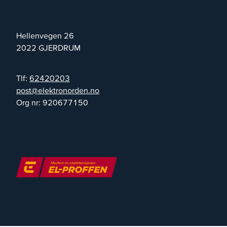
Hellenvegen 26
2022
GJERDRUM
Tlf:
62420203
on.nedronortkele@tsop
Org nr:
920677150