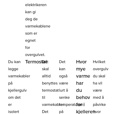
elektrikeren
kan gi
deg de
varmekablene
som er
egnet
for
overgulvet.
Termostat
Hvor
Du kan
Det
Det
Hvilket
mye
legge
skal
kan
overgulv
varme
varmekabler
alltid
også
du skal
har
på
benyttes
være
ha vil
du
kjellergulv
termostat
lurt å
være
behov
om det
til
senke
med å
for i
er
varmekabler.
temperaturen
påvirke
kjelleren
isolert
Det
på
hvor