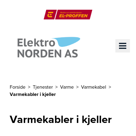
Til hovedinnhold
El-Proffen
ME
Forside
Tjenester
Varme
Varmekabel
Du er her
Varmekabler i kjeller
Varmekabler i kjeller