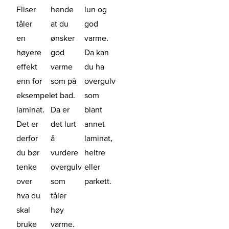
Fliser
hende
lun og
tåler
at du
god
en
ønsker
varme.
høyere
god
Da kan
effekt
varme
du ha
enn for
som på
overgulv
eksempel
et bad.
som
laminat.
Da er
blant
Det er
det lurt
annet
derfor
å
laminat,
du bør
vurdere
heltre
tenke
overgulv
eller
over
som
parkett.
hva du
tåler
skal
høy
bruke
varme.