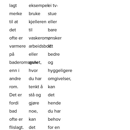
lagt
eksempel
ei tv-
merke
bruke
stue
til at
kjelleren
eller
det
til
bare
ofte er
vaskerom,
ønsker
varmere
arbeidsbod
litt
på
eller
bedre
baderomsgulv
annet,
og
enn i
hvor
hyggeligere
andre
du har
omgivelser,
rom.
tenkt å
kan
Det er
stå og
det
fordi
gjøre
hende
bad
noe,
du har
ofte er
kan
behov
flislagt.
det
for en