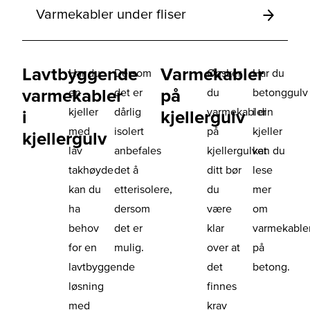
Varmekabler under fliser
Lavtbyggende
Varmekabler
Har du
Dersom
Ønsker
Har du
varmekabler
på
en
det er
du
betonggulv
kjeller
dårlig
varmekabler
i din
i
kjellergulv
med
isolert
på
kjeller
kjellergulv
lav
anbefales
kjellergulvet
kan du
takhøyde
det å
ditt bør
lese
kan du
etterisolere,
du
mer
ha
dersom
være
om
behov
det er
klar
varmekable
for en
mulig.
over at
på
lavtbyggende
det
betong.
løsning
finnes
med
krav