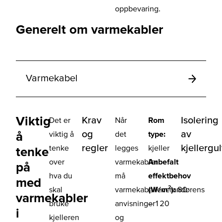
oppbevaring.
Generelt om varmekabler
Varmekabel
Viktig
Krav
Isolering
Det er
Når
Rom
og
av
å
viktig å
det
type:
regler
kjellergu
tenke
legges
kjeller
tenke
over
varmekabler
Anbefalt
på
hva du
må
effektbehov
med
skal
varmekabelleverandørens
(W/m²):
80
varmekabler
bruke
anvisninger
– 120
i
kjelleren
og