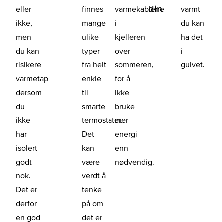
din
eller
finnes
varmekablene
varmt
ikke,
mange
i
du kan
men
ulike
kjelleren
ha det
du kan
typer
over
i
risikere
fra helt
sommeren,
gulvet.
varmetap
enkle
for å
dersom
til
ikke
du
smarte
bruke
ikke
termostater.
mer
har
Det
energi
isolert
kan
enn
godt
være
nødvendig.
nok.
verdt å
Det er
tenke
derfor
på om
en god
det er