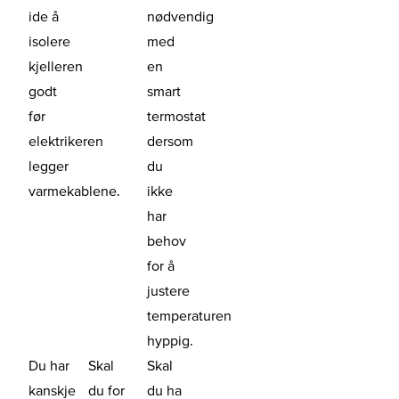
ide å
nødvendig
isolere
med
kjelleren
en
godt
smart
før
termostat
elektrikeren
dersom
legger
du
varmekablene.
ikke
har
behov
for å
justere
temperaturen
hyppig.
Du har
Skal
Skal
kanskje
du for
du ha