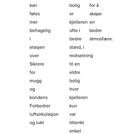
kan
bolig
for å
føles
er
skape
mer
kjelleren
en
behagelig
ofte i
bedre
i
bedre
atmosfære.
etasjen
stand, i
over
motsetning
Sikrere
til en
for
eldre
mugg
bolig
og
hvor
kondens
kjelleren
Forbedrer
kun
luftsirkulasjon
var
og lukt
tiltenkt
enkel