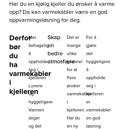
Har du en kjølig kjeller du ønsker å varme
opp? Da kan varmekabler være en god
oppvarmingsløsning for deg.
Derfor
Skap
Mer
Det er
For å
en
bør
behagelig
mange
gjøre
bedre
å
ulike
det
du
atmosfære
oppholde
grunner
hyggeligere
ha
seg i
for at
å
varmekabler
kjelleren
flere
oppholde
i
Lunere
ønsker
seg i
kjelleren
og
varmekabler
kjelleren
hyggeligere
i
er
Varmen
kjelleren.
varmekabler
stiger
Har du
en god
og det
en ny
løsning