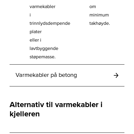
varmekabler
om
i
minimum
trinnlydsdempende
takhøyde.
plater
eller i
lavtbyggende
støpemasse.
Varmekabler på betong
Alternativ til varmekabler i
kjelleren