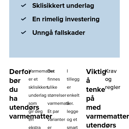
Sklisikkert underlag
En rimelig investering
Unngå fallskader
Derfor
Viktig
Krav
Varmematter
Det
I
og
bør
å
er et
finnes
tillegg
regler
sklisikkert
ulike
er
du
tenke
underlag
størrelser
enkelt
ha
på
som
varmematter.
å
utendørs
med
gir deg
Et par
legge
varmematter
varmematter
en
varianter
og et
utendørs
ekstra
er
smart