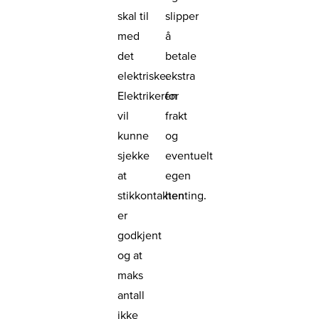
skal til
slipper
med
å
det
betale
elektriske.
ekstra
Elektrikeren
for
vil
frakt
kunne
og
sjekke
eventuelt
at
egen
stikkontakten
henting.
er
godkjent
og at
maks
antall
ikke