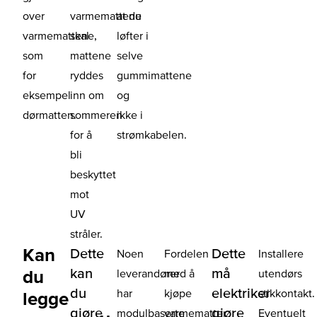
over
varmemattene
at du
varmemattene,
skal
løfter i
som
mattene
selve
for
ryddes
gummimattene
eksempel
inn om
og
dørmatten.
sommeren
ikke i
for å
strømkabelen.
bli
beskyttet
mot
UV
stråler.
Kan
Dette
Dette
Noen
Fordelen
Installere
kan
må
du
leverandører
med å
utendørs
du
elektriker
har
kjøpe
stikkontakt.
legge
gjøre
gjøre
modulbaserte
varmematter
Eventuelt