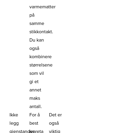
varmematter
på
samme
stikkontakt.
Du kan
også
kombinere
størrelsene
som vil
gi et
annet
maks
antall.
Ikke
For å
Det er
legg
best
også
gjenstander
ivareta
viktig