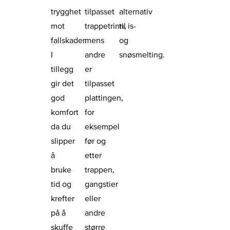
trygghet
tilpasset
alternativ
mot
trappetrinn,
til is-
fallskader.
mens
og
I
andre
snøsmelting.
tillegg
er
gir det
tilpasset
god
plattingen,
komfort
for
da du
eksempel
slipper
før og
å
etter
bruke
trappen,
tid og
gangstier
krefter
eller
på å
andre
skuffe
større