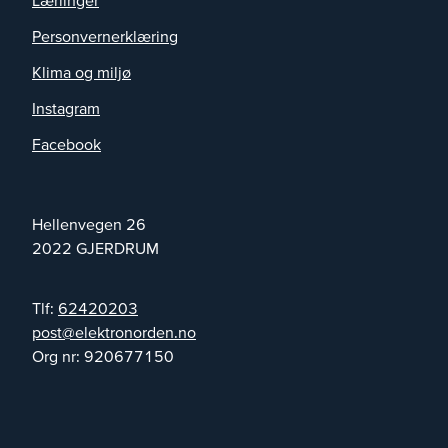
Personvernerklæring
Klima og miljø
Instagram
Facebook
Hellenvegen 26
2022
GJERDRUM
Tlf:
62420203
on.nedronortkele@tsop
Org nr:
920677150