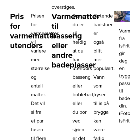
overstiges.
Pris
Varmematter
Prisen
Dersom
Flytende
for
til
for
du er
badstuer
Varmemat
varmematter
så
er
varmematter
basseng
fra
vil
heldig
også
utendørs
eller
IsFritt
variere
at du
blitt
gir
andre
med
har
mer
deg
badeplasser
en
størrelse
utendørs
populært.
trygg
og
basseng
Vann
passasje
antall
eller
som
til
matter.
boblebad,
fryser
badeplas
Det vil
eller
til is på
din.
si fra
du bor
brygga
(Foto:
IsFritt)
et par
ved
kan
tusen
sjøen,
være
til flere
er det
farlig