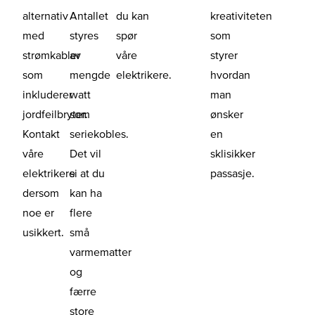
alternativ
Antallet
du kan
kreativiteten
med
styres
spør
som
strømkabler
av
våre
styrer
som
mengde
elektrikere.
hvordan
inkluderer
watt
man
jordfeilbryter.
som
ønsker
Kontakt
seriekobles.
en
våre
Det vil
sklisikker
elektrikere
si at du
passasje.
dersom
kan ha
noe er
flere
usikkert.
små
varmematter
og
færre
store