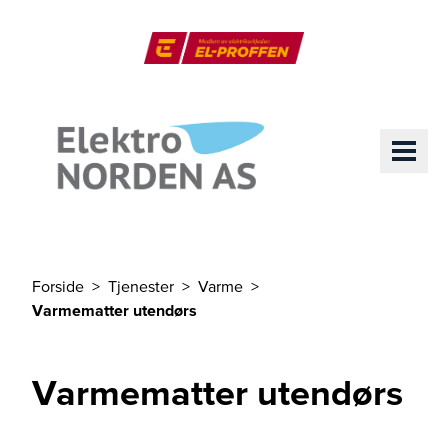
Til hovedinnhold
El-Proffen
ME
Forside
Tjenester
Varme
Du er her
Varmematter utendørs
Varmematter utendørs