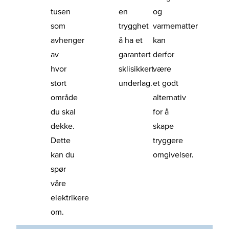
tusen
en
og
som
trygghet
varmematter
avhenger
å ha et
kan
av
garantert
derfor
hvor
sklisikkert
være
stort
underlag.
et godt
område
alternativ
du skal
for å
dekke.
skape
Dette
tryggere
kan du
omgivelser.
spør
våre
elektrikere
om.