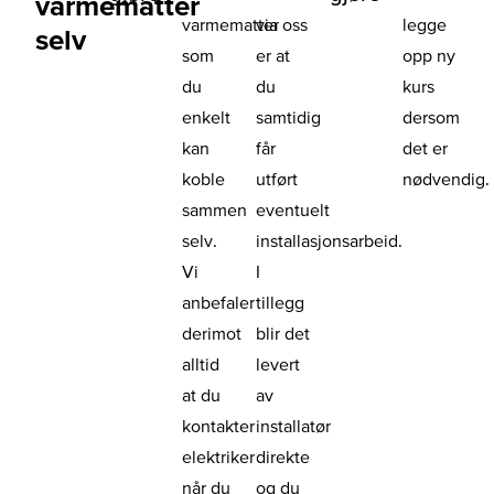
varmematter
varmematter
via oss
legge
selv
som
er at
opp ny
du
du
kurs
enkelt
samtidig
dersom
kan
får
det er
koble
utført
nødvendig.
sammen
eventuelt
selv.
installasjonsarbeid.
Vi
I
anbefaler
tillegg
derimot
blir det
alltid
levert
at du
av
kontakter
installatør
elektriker
direkte
når du
og du