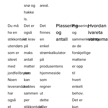
snø og
areal.
hakke
is.
Plassering
Hvordan
Du må
Det er
Det
Plassering
og
ivareta
ha en
også
finnes
og
antall
varmema
stikkontakt
et krav
en
sammenkobling
utendørs
på
enkel
av de
som er
maks
strømkalkulator
forskjellige
sikret
antall
på
mattene
med
matter
produsentens
er opp
jordfeilbryter.
som
hjemmeside
til
Noen
kan
som
hvert
leverandører
kobles
regner
enkelt
har
sammen
ut
behov.
også
per
dette
Det er
et
stikkontakt.
eller
kun